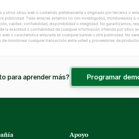
 a otros sitios web o contenido perteneciente u originado por terceros o enla
tra publicidad. Tales enlaces externos no son investigados, monitoreados o v
ión, validez, confiabilidad, disponibilidad o integridad. No garantizamos, r
 la exactitud o confiabilidad de cualquier información ofrecida por sitios w
itio web o característica enlazada en cualquier banner u otra publicidad. No se
e monitorear cualquier transacción entre usted y proveedores de productos 
Programar dem
to para aprender más?
añía
Apoyo