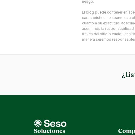
riesgo.
El blog puede contener enlaces
características en banners u o
cuanto a su exactitud, adecuac
asumimos la responsabilidad de
través del sitio o cualquier s
manera seremos responsables d
¿Lis
Soluciones
Comp