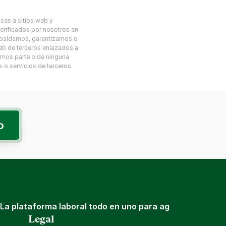
ces a sitios web y 
erificados por nosotros en 
espaldamos, garantizamos o 
eb de terceros enlazados a 
remos parte o de ninguna 
o servicios de terceros.
o
La plataforma laboral todo en uno para ag
Legal