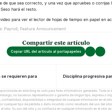
e de que sea correcto, y una vez que apruebes o corrijas l
Seso hará el resto.
 video para ver el lector de hojas de tiempo en papel en ac
s: Payroll, Feature Announcement
Compartir este artículo
Copiar URL del artículo al portapapeles
se requieren para
Disciplina progresiva p
tículos anteriores.
No hay artículos má
porcionada en este blog es solo para fines informativos generales. Toda la in
mbargo, no hacemos representación o garantía de ningún tipo, expresa o implí
, confiabilidad, disponibilidad o integridad de cualquier información en el sit
r cualquier tipo de pérdida o daño incurrido como resultado del uso del sitio 
l sitio. Su uso del sitio y su confianza en cualquier información en el sitio e