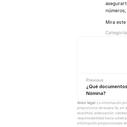
asegurart
números, 
Mira este
Categoría
Previous
¿Qué documentos 
No hay ar
Nómina?
Aviso legal:
 La información pro
proporciona de buena fe, sin e
exactitud, adecuación, validez
responsabilidad hacia usted po
información proporcionada en e