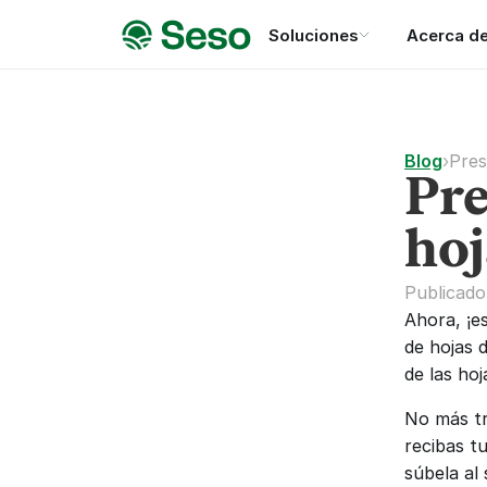
Soluciones
Acerca d
Blog
›
Pres
Pre
hoj
Publicado 
Ahora, ¡e
de hojas 
de las ho
No más tr
recibas t
súbela al