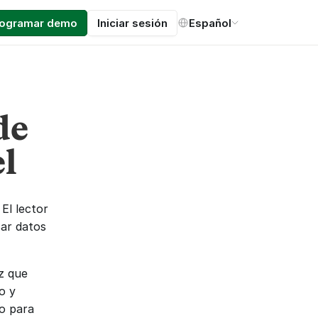
Select Language
rogramar demo
Iniciar sesión
Español
de
el
l lector 
ar datos 
 que 
 y 
o para 