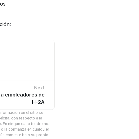
os 
ción:
Next
ara empleadores de
s recientes.
H-2A
formación en el sitio se 
cita, con respecto a la 
io. En ningún caso tendremos 
o la confianza en cualquier 
s únicamente bajo su propio 