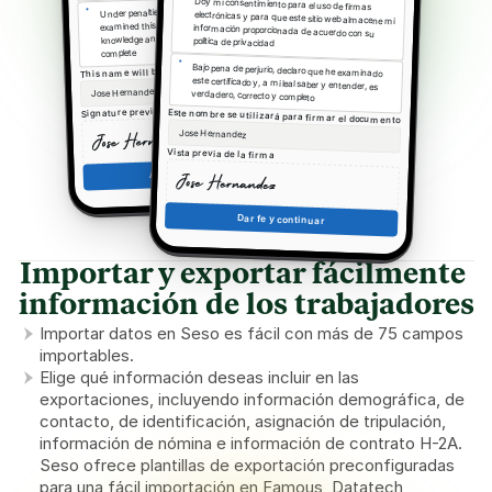
Doy mi consentimiento para el uso de firmas 
Under penalties of perjury, I declare that I have 
examined this certificate and, to the best of my 
electrónicas y para que este sitio web almacene mi 
información proporcionada de acuerdo con su 
knowledge and belief, it is true, correct, and 
política de privacidad
complete
This name will be used to sign the document
Bajo pena de perjurio, declaro que he examinado 
este certificado y, a mi leal saber y entender, es 
Jose Hernandez
verdadero, correcto y completo
Signature preview
Este nombre se utilizará para firmar el documento
Jose Hernandez
Vista previa de la firma
Accept and continue
Dar fe y continuar
Importar y exportar fácilmente 
información de los trabajadores
Importar datos en Seso es fácil con más de 75 campos 
importables.
Elige qué información deseas incluir en las 
exportaciones, incluyendo información demográfica, de 
contacto, de identificación, asignación de tripulación, 
información de nómina e información de contrato H-2A. 
Seso ofrece plantillas de exportación preconfiguradas 
para una fácil importación en Famous, Datatech, 