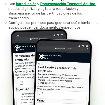
Con 
Introducción
 y 
Documentación Temporal Ad Hoc
, 
puedes digitalizar y agilizar la recopilación y 
almacenamiento de las certificaciones de los 
trabajadores.
Configure los permisos para gestionar qué miembros del 
equipo pueden ver documentos específicos.
11:00
app.sesolabor.com
11:00
Acme Fruits, Inc.
app.sesolabor.com
W-4
W-4
Certificado de retención del 
Acme Fruits, Inc.
W-4
empleado
Complete el Formulario W-4 para que su 
W-4
empleador pueda retener el impuesto federal 
sobre la renta correcto de su salario.
Certificado de retención del 
empleado
Other adjusmtents
Do you expect to claim other income, deductions, or 
Complete el Formulario W-4 para que su 
extra withholding?
empleador pueda retener el impuesto federal 
sobre la renta correcto de su salario.
Yes
Otros ajustes
No
¿Espera reclamar otros ingresos, deducciones o 
Signature
retenciones adicionales?
I consent to the use of electronic signatures and 
Sí
for this website to store my provided information in 
No
accordance with its 
Firma
privacy policy