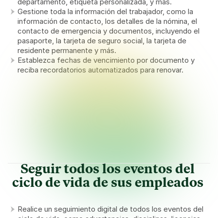
departamento, etiqueta personalizada, y más.
Gestione toda la información del trabajador, como la 
información de contacto, los detalles de la nómina, el 
contacto de emergencia y documentos, incluyendo el 
pasaporte, la tarjeta de seguro social, la tarjeta de 
residente permanente y más.
Establezca fechas de vencimiento por documento y 
reciba recordatorios automatizados para renovar.
Expiring documents requiring action
COMPANY
Worker’s Compensation policy expiring soon
Upload
Expires in 29 days
HOUSING
Lease Agreement for 325 Fulton Street expired
Upload
Expired 3 days ago
WORKER
9 workers’ Passports will expire before upcoming H-2A 
Send worker upload links
contracts begin
Seguir todos los eventos del 
ciclo de vida de sus empleados 
Realice un seguimiento digital de todos los eventos del 