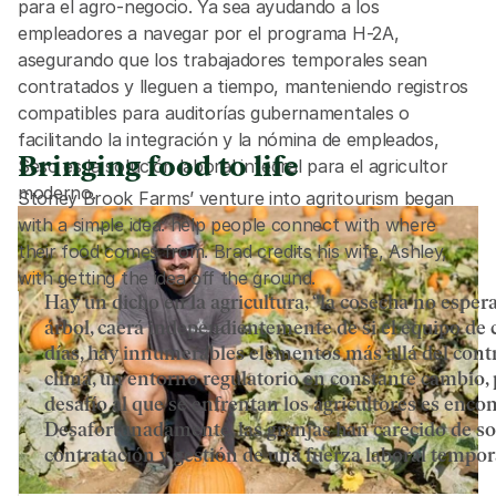
para el agro-negocio. Ya sea ayudando a los 
empleadores a navegar por el programa H-2A, 
asegurando que los trabajadores temporales sean 
contratados y lleguen a tiempo, manteniendo registros 
compatibles para auditorías gubernamentales o 
facilitando la integración y la nómina de empleados, 
Bringing food to life
Seso es la solución laboral integral para el agricultor 
moderno.
Stoney Brook Farms’ venture into agritourism began 
with a simple idea: help people connect with where 
their food comes from. Brad credits his wife, Ashley, 
with getting the idea off the ground. 
Hay un dicho en la agricultura, “la cosecha no esper
árbol, caerá independientemente de si el equipo de co
días, hay innumerables elementos más allá del control
clima, un entorno regulatorio en constante cambio,
desafío al que se enfrentan los agricultores es encont
Desafortunadamente, las granjas han carecido de so
contratación y gestión de una fuerza laboral tempora