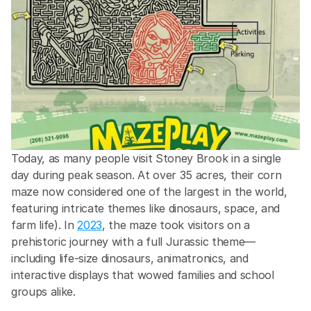
para el agro-negocio. Ya sea ayudando a los 
empleadores a navegar por el programa H-2A, 
asegurando que los trabajadores temporales sean 
contratados y lleguen a tiempo, manteniendo registros 
compatibles para auditorías gubernamentales o 
facilitando la integración y la nómina de empleados, 
Seso es la solución laboral integral para el agricultor 
moderno.
Today, as many people visit Stoney Brook in a single 
day during peak season. At over 35 acres, their corn 
maze now considered one of the largest in the world, 
featuring intricate themes like dinosaurs, space, and 
farm life). In 
2023
, the maze took visitors on a 
prehistoric journey with a full Jurassic theme—
including life-size dinosaurs, animatronics, and 
interactive displays that wowed families and school 
groups alike.